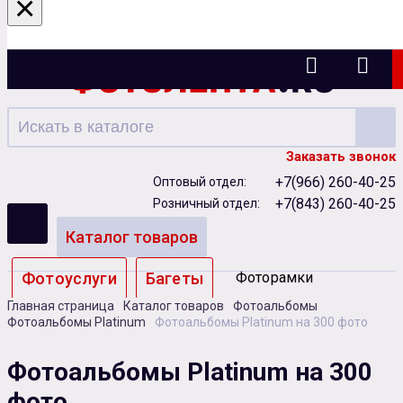
×
Казань
Заказать звонок
+7(966) 260-40-25
Оптовый отдел:
+7(843) 260-40-25
Розничный отдел:
Каталог товаров
Фотоуслуги
Багеты
Фоторамки
Главная страница
Каталог товаров
Фотоальбомы
Альбомы
Фотоальбомы Platinum
Фотоальбомы Platinum на 300 фото
Бумага
Чернила
Карты памяти
Фотоальбомы Platinum на 300
фото
Батарейки
Сублимация