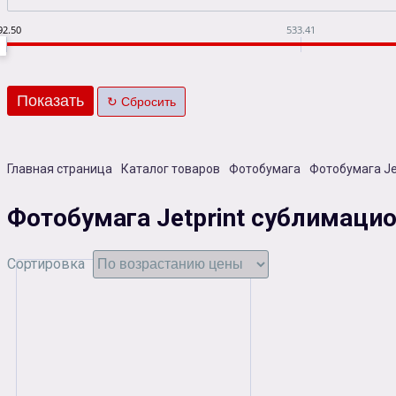
92.50
533.41
Главная страница
Каталог товаров
Фотобумага
Фотобумага Je
Фотобумага Jetprint сублимаци
Сортировка