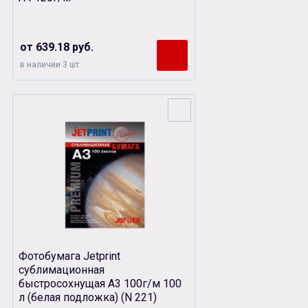
от 639.18 руб.
в наличии 3 шт.
Фотобумага Jetprint
сублимационная
быстросохнущая А3 100г/м 100
л (белая подложка) (N 221)