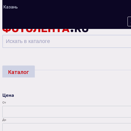
Казань
Каталог
Фотоуслуги
Багеты
Фоторамки
Альбо
Цена
Зарядные устройства
От
До