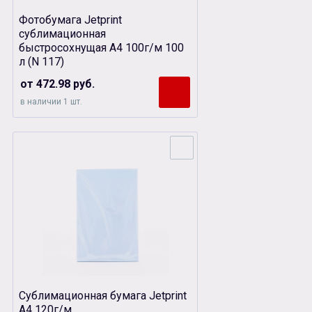
Фотобумага Jetprint
сублимационная
быстросохнущая А4 100г/м 100
л (N 117)
от 472.98 руб.
в наличии 1 шт.
Сублимационная бумага Jetprint
А4 120г/м