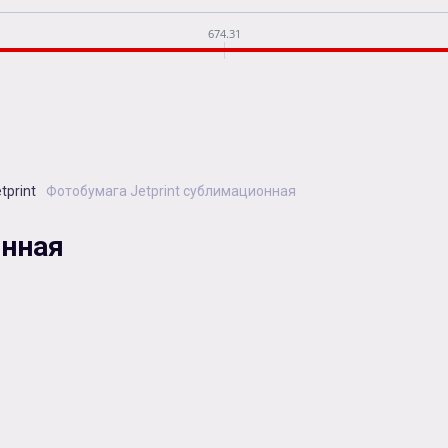
674.31
tprint
Фотобумага Jetprint сублимационная
онная