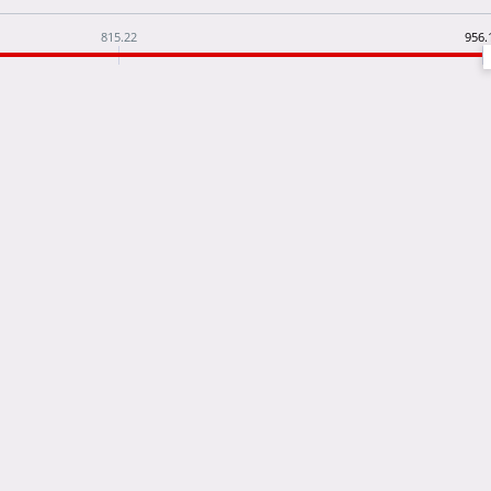
815.22
956.