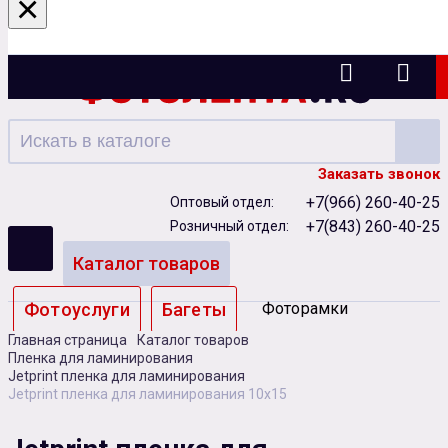
×
Казань
Заказать звонок
+7(966) 260-40-25
Оптовый отдел:
+7(843) 260-40-25
Розничный отдел:
Каталог товаров
Фотоуслуги
Багеты
Фоторамки
Главная страница
Каталог товаров
Альбомы
Пленка для ламинирования
Jetprint пленка для ламинирования
Jetprint пленка для ламинирования 10х15
Бумага
Чернила
Карты памяти
Батарейки
Сублимация