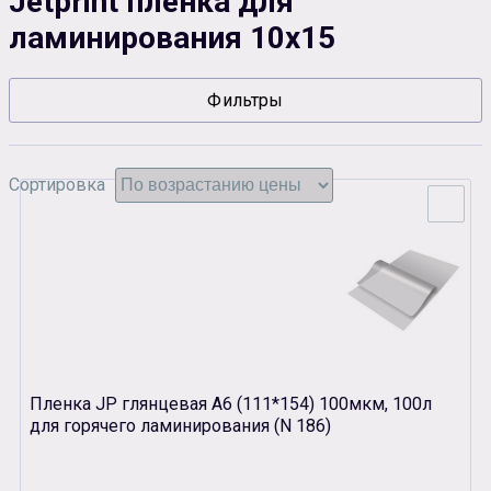
Jetprint пленка для
ламинирования 10х15
Сувенирная продукция
Зарядные устройства
Аксессуары
Фильтры
Сортировка
Пленка JP глянцевая А6 (111*154) 100мкм, 100л
для горячего ламинирования (N 186)