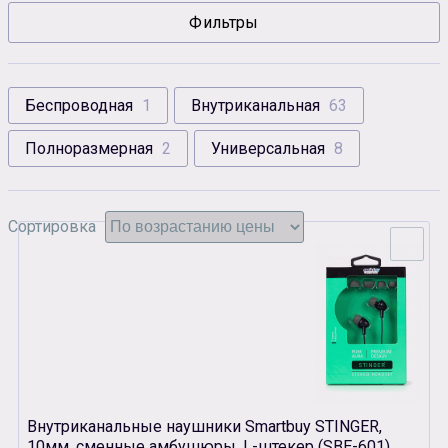
Фильтры
Сувенирная продукция
Зарядные устройства
Аксессуары
Беспроводная
1
Внутриканальная
63
Полноразмерная
2
Универсальная
8
Сортировка
Внутриканальные наушники Smartbuy STINGER,
10мм, сменные амбушюры, L-штекер (SBЕ-601)