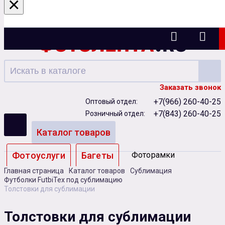
×
Казань
Заказать звонок
+7(966) 260-40-25
Оптовый отдел:
+7(843) 260-40-25
Розничный отдел:
Каталог товаров
Фотоуслуги
Багеты
Фоторамки
Главная страница
Каталог товаров
Сублимация
Альбомы
Футболки FutbiTex под сублимацию
Толстовки для сублимации
Бумага
Чернила
Карты памяти
Толстовки для сублимации
Батарейки
Сублимация