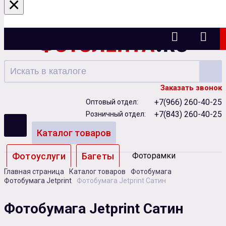
×
Казань
Заказать звонок
+7(966) 260-40-25
Оптовый отдел:
+7(843) 260-40-25
Розничный отдел:
Каталог товаров
Фотоуслуги
Багеты
Фоторамки
Главная страница
Каталог товаров
Фотобумага
Альбомы
Фотобумага Jetprint
Фотобумага Jetprint Сатин
Бумага
Чернила
Карты памяти
Фотобумага Jetprint Сатин
Батарейки
Сублимация