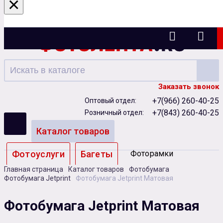
×
Казань
Заказать звонок
+7(966) 260-40-25
Оптовый отдел:
+7(843) 260-40-25
Розничный отдел:
Каталог товаров
Фотоуслуги
Багеты
Фоторамки
Главная страница
Каталог товаров
Фотобумага
Альбомы
Фотобумага Jetprint
Фотобумага Jetprint Матовая
Бумага
Чернила
Карты памяти
Фотобумага Jetprint Матовая
Батарейки
Сублимация