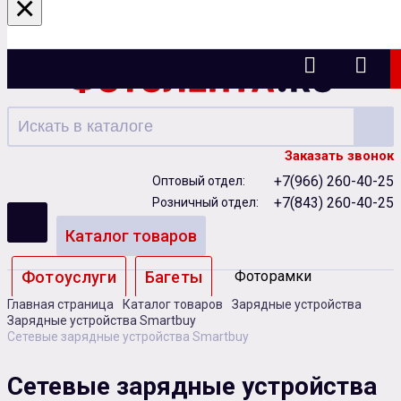
×
Казань
Заказать звонок
+7(966) 260-40-25
Оптовый отдел:
+7(843) 260-40-25
Розничный отдел:
Каталог товаров
Фотоуслуги
Багеты
Фоторамки
Главная страница
Каталог товаров
Зарядные устройства
Альбомы
Зарядные устройства Smartbuy
Сетевые зарядные устройства Smartbuy
Бумага
Чернила
Карты памяти
Сетевые зарядные устройства
Батарейки
Сублимация