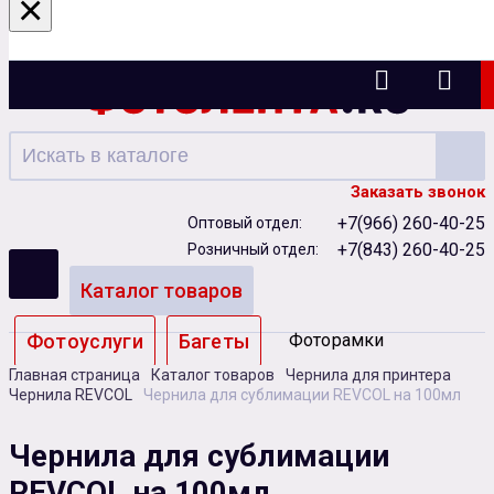
×
Казань
Заказать звонок
+7(966) 260-40-25
Оптовый отдел:
+7(843) 260-40-25
Розничный отдел:
Каталог товаров
Фотоуслуги
Багеты
Фоторамки
Главная страница
Каталог товаров
Чернила для принтера
Альбомы
Чернила REVCOL
Чернила для сублимации REVCOL на 100мл
Бумага
Чернила
Карты памяти
Чернила для сублимации
REVCOL на 100мл
Батарейки
Сублимация