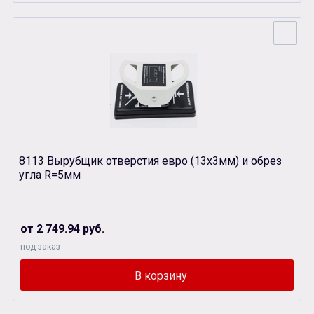
8113 Вырубщик отверстия евро (13х3мм) и обрез
угла R=5мм
от 2 749.94 руб.
под заказ