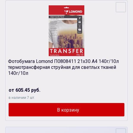
Фотобумага Lomond П0808411 21х30 А4 140г/10л
термотрансферная струйная для светлых тканей
140г/10л
от 605.45 руб.
в наличии 7 шт.