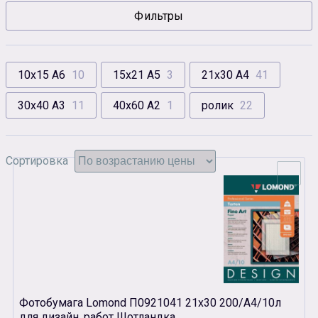
Фильтры
Сувенирная продукция
Зарядные устройства
Аксессуары
10х15 А6
10
15х21 А5
3
21х30 А4
41
30х40 А3
11
40х60 А2
1
ролик
22
Сортировка
Фотобумага Lomond П0921041 21х30 200/A4/10л
для дизайн. работ Шотландка