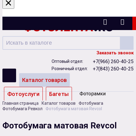
×
Казань
Заказать звонок
+7(966) 260-40-25
Оптовый отдел:
+7(843) 260-40-25
Розничный отдел:
Каталог товаров
Фотоуслуги
Багеты
Фоторамки
Главная страница
Каталог товаров
Фотобумага
Альбомы
Фотобумага Ревкол
Фотобумага матовая Revcol
Бумага
Чернила
Карты памяти
Фотобумага матовая Revcol
Батарейки
Сублимация