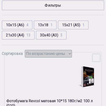
Фильтры
Сувенирная продукция
Зарядные устройства
Аксессуары
10х15 (А6)
4
13х18
1
15х21 (А5)
1
21х30 (А4)
13
30х40 (А3)
3
Сортировка
Фотобумага Revcol матовая 10*15 180г/м2 100 л
(010)