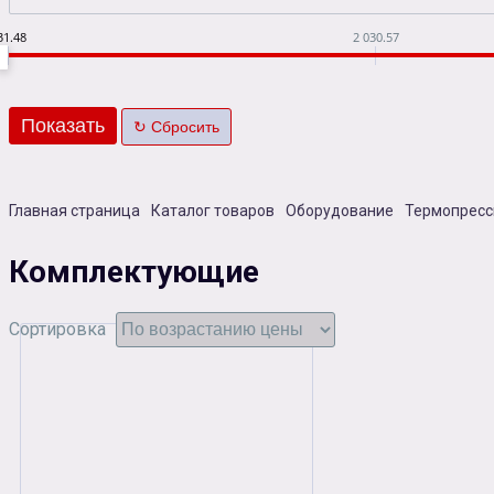
31.48
2 030.57
Главная страница
Каталог товаров
Оборудование
Термопресс
Комплектующие
Сортировка