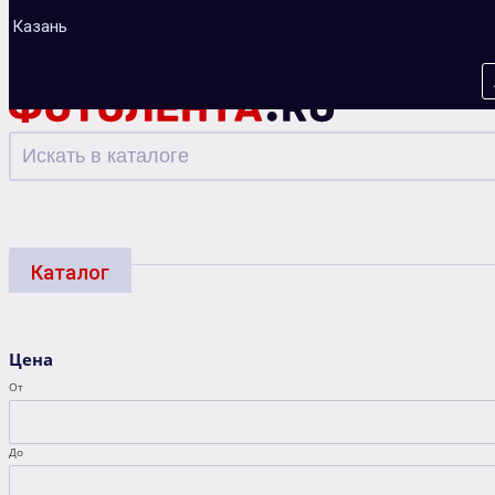
Казань
Каталог
Фотоуслуги
Багеты
Фоторамки
Альбо
Цена
Зарядные устройства
От
До