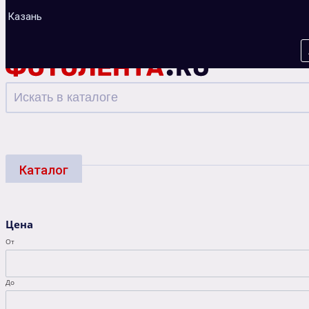
Казань
Каталог
Фотоуслуги
Багеты
Фоторамки
Альбо
Цена
Зарядные устройства
От
До