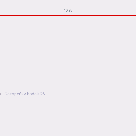
10.98
k
Батарейки Kodak R6