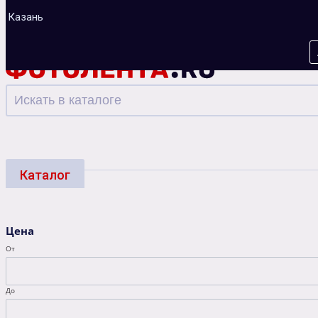
Казань
Каталог
Фотоуслуги
Багеты
Фоторамки
Альбо
Цена
Зарядные устройства
От
До