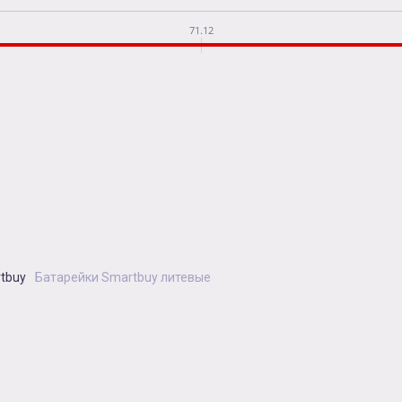
71.12
tbuy
Батарейки Smartbuy литевые