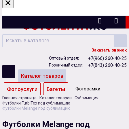
×
Казань
Заказать звонок
+7(966) 260-40-25
Оптовый отдел:
+7(843) 260-40-25
Розничный отдел:
Каталог товаров
Фотоуслуги
Багеты
Фоторамки
Главная страница
Каталог товаров
Сублимация
Альбомы
Футболки FutbiTex под сублимацию
Футболки Melange под сублимацию
Бумага
Чернила
Карты памяти
Футболки Melange под
Батарейки
Сублимация