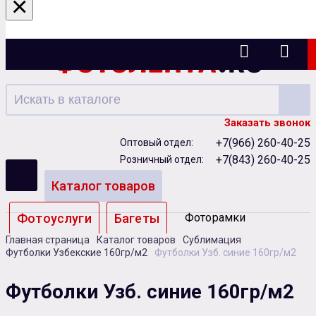
×
Казань
Заказать звонок
+7(966) 260-40-25
Оптовый отдел:
+7(843) 260-40-25
Розничный отдел:
Каталог товаров
Фотоуслуги
Багеты
Фоторамки
Главная страница
Каталог товаров
Сублимация
Альбомы
Футболки Узбекские 160гр/м2
Футболки Узб. синие 160гр/м2
Бумага
Чернила
Карты памяти
Футболки Узб. синие 160гр/м2
Батарейки
Сублимация