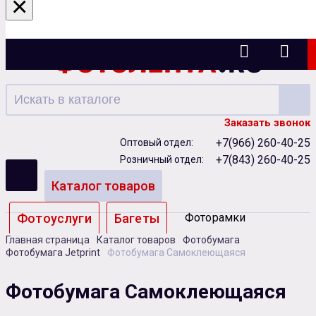
×
Казань
Заказать звонок
+7(966) 260-40-25
Оптовый отдел:
+7(843) 260-40-25
Розничный отдел:
Каталог товаров
Фотоуслуги
Багеты
Фоторамки
Главная страница
Каталог товаров
Фотобумага
Альбомы
Фотобумага Jetprint
Фотобумага Самоклеющаяся
Бумага
Чернила
Карты памяти
Фотобумага Самоклеющаяся
Батарейки
Сублимация