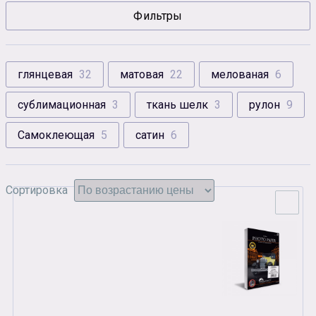
Фильтры
Сувенирная продукция
Зарядные устройства
Аксессуары
глянцевая
32
матовая
22
мелованая
6
сублимационная
3
ткань шелк
3
рулон
9
Самоклеющая
5
сатин
6
Сортировка