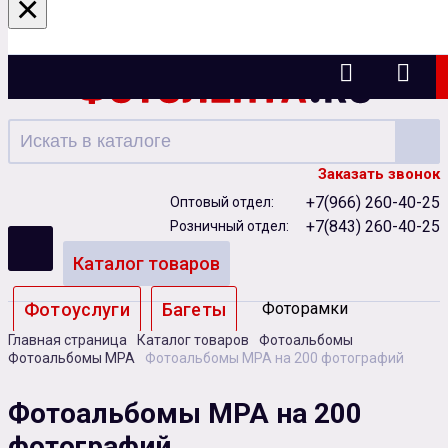
×
Казань
Заказать звонок
+7(966) 260-40-25
Оптовый отдел:
+7(843) 260-40-25
Розничный отдел:
Каталог товаров
Фотоуслуги
Багеты
Фоторамки
Главная страница
Каталог товаров
Фотоальбомы
Альбомы
Фотоальбомы MPA
Фотоальбомы MPA на 200 фотографий
Бумага
Чернила
Карты памяти
Фотоальбомы MPA на 200
фотографий
Батарейки
Сублимация