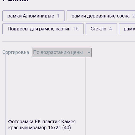
рамки Алюминивые
1
рамки деревянные сосна
2
Подвесы для рамок, картин
16
Стекло
4
рамк
Сортировка
Фоторамка ВК пластик Камея
красный мрамор 15х21 (40)