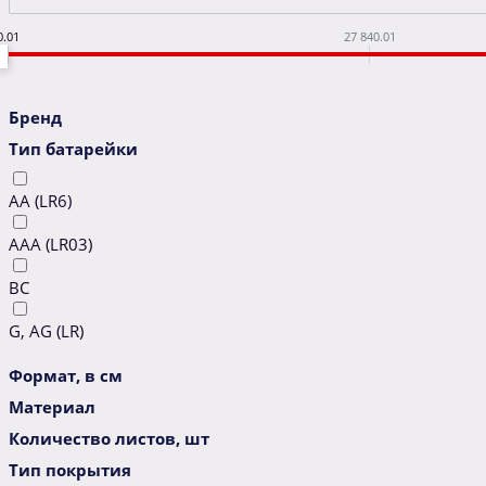
0.01
27 840.01
Бренд
Тип батарейки
AA (LR6)
AAA (LR03)
BC
G, AG (LR)
Формат, в см
Материал
Количество листов, шт
Тип покрытия