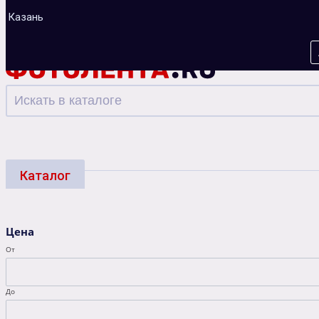
Казань
Каталог
Фотоуслуги
Багеты
Фоторамки
Альбо
Цена
Зарядные устройства
От
До