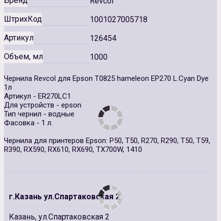
Бренд
Revcol
ШтрихКод
1001027005718
Артикул
126454
Объем, мл
1000
Чернила Revcol для Epson T0825 hameleon EP270 L.Cyan Dye
1л
Артикул - ER270LC1
Для устройств - epson
Тип чернил - водные
Фасовка - 1 л.
Чернила для принтеров Epson: Р50, Т50, R270, R290, T50, T59,
R390, RX590, RX610, RX690, TX700W, 1410
г.Казань ул.Спартаковская 2
Казань, ул.Спартаковская 2