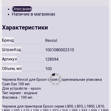
Описание
Наличие в магазинах
Характеристики
Бренд
Revcol
ШтрихКод
1001080002310
Артикул
128594
Объем, мл
100
Чернила Revcol для Epson серия L оригинальная упаковка
Cyan Dye 100 мл.
Для устройств - epson
Тип чернил - водные
Фасовка - 100 мл.
Чернила для принтеров Epson серии L800, L805, L1800, L810,
L850, L100, L110, L120, L200, L222, L210, L350, L355, L550, L1300