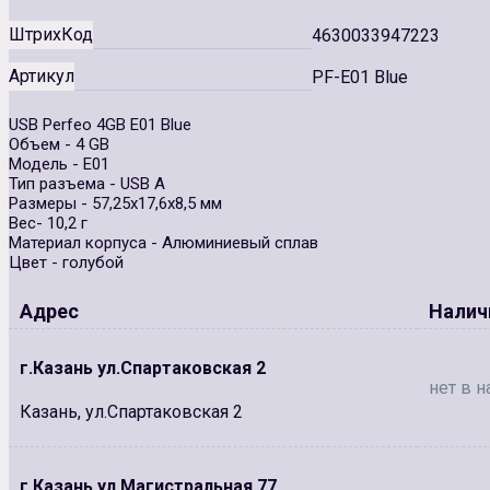
ШтрихКод
4630033947223
Артикул
PF-E01 Blue
USB Perfeo 4GB E01 Blue
Объем - 4 GB
Модель - E01
Тип разъема - USB A
Размеры - 57,25х17,6х8,5 мм
Вес- 10,2 г
Материал корпуса - Алюминиевый сплав
Цвет - голубой
Адрес
Налич
г.Казань ул.Спартаковская 2
нет в н
Казань, ул.Спартаковская 2
г.Казань ул.Магистральная 77