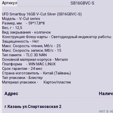
Артикул
SB16GBVC-S
UFD Smartbuy 16GB V-Cut Silver (SB16GBVC-S)
Модель - V-Cut series
Размер, мм - 59*17,8*8
Вес, г - 12,5
Вид закрывания - колпачок
Конструкция Флеш-карты - Светодиодный индикатор работы
Защищенность - Нет
Макс. Скорость чтения, Мб/с - 25
Макс. Скорость записи, Мб/с - 15
Тип памяти - TLC 3D NAN
Основной материал корпуса - Металл
Платформа - WIN MAC LINUX
Срок гарантии - 24 мес
Страна-изготовитель - Китай (Тайвань)
Тип упаковки - Блистер
Материал упаковки - Картон/пластик
Адрес
Налич
г.Казань ул.Спартаковская 2
нет в н