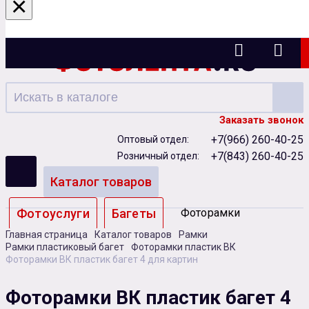
×
Казань
Заказать звонок
+7(966) 260-40-25
Оптовый отдел:
+7(843) 260-40-25
Розничный отдел:
Каталог товаров
Фотоуслуги
Багеты
Фоторамки
Главная страница
Каталог товаров
Рамки
Альбомы
Рамки пластиковый багет
Фоторамки пластик ВК
Фоторамки ВК пластик багет 4 для картин
Бумага
Чернила
Карты памяти
Фоторамки ВК пластик багет 4
Батарейки
Сублимация