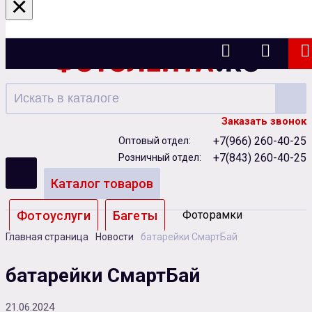
×
Казань
Заказать звонок
+7(966) 260-40-25
Оптовый отдел:
+7(843) 260-40-25
Розничный отдел:
Каталог товаров
Фотоуслуги
Багеты
Фоторамки
Главная страница
Новости
батарейки СмартБай
Альбомы
батарейки СмартБай
Бумага
Чернила
Карты памяти
21.06.2024
Батарейки
Сублимация