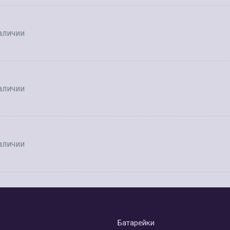
аличии
аличии
аличии
Батарейки