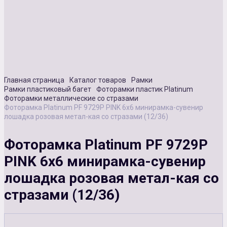
Сувенирная продукция
Зарядные устройства
Аксессуары
Главная страница
Каталог товаров
Рамки
Рамки пластиковый багет
Фоторамки пластик Platinum
Фоторамки металлические со стразами
Фоторамка Platinum PF 9729Р PINK 6х6 минирамка-сувенир
лошадка розовая метал-кая со стразами (12/36)
Фоторамка Platinum PF 9729Р
PINK 6х6 минирамка-сувенир
лошадка розовая метал-кая со
стразами (12/36)