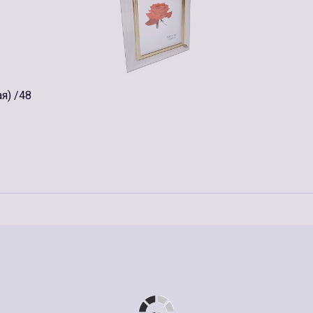
я) /48