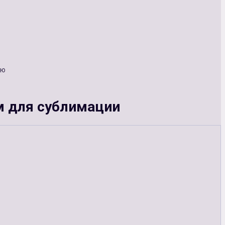
ию
м для сублимации