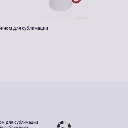
бином для сублимации
ном для сублимации
ля сублимации