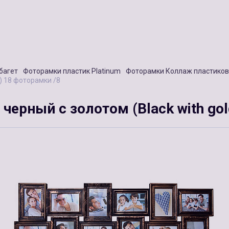
багет
Фоторамки пластик Platinum
Фоторамки Коллаж пластико
d) 18 фоторамки /8
черный с золотом (Black with go