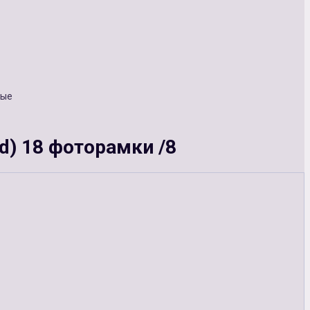
вые
ld) 18 фоторамки /8