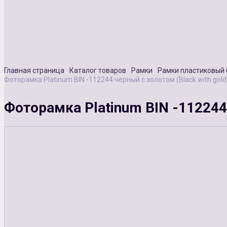
Главная страница
Каталог товаров
Рамки
Рамки пластиковый 
Фоторамка Platinum BIN -112244 черный с золотом (Black with gol
Фоторамка Platinum BIN -112244 