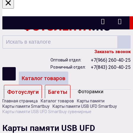
×
Казань
Заказать звонок
+7(966) 260-40-25
Оптовый отдел:
+7(843) 260-40-25
Розничный отдел:
Каталог товаров
Фотоуслуги
Багеты
Фоторамки
Главная страница
Каталог товаров
Карты памяти
Альбомы
Карты памяти Smartbuy
Карты памяти USB UFD Smartbuy
Карты памяти USB UFD Smartbuy сувенирные
Бумага
Чернила
Карты памяти
Карты памяти USB UFD
Батарейки
Сублимация